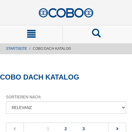
text.skipToContent
text.skipToNavigation
STARTSEITE
COBO DACH KATALOG
COBO DACH KATALOG
SORTIEREN NACH:
(current)
1
2
3