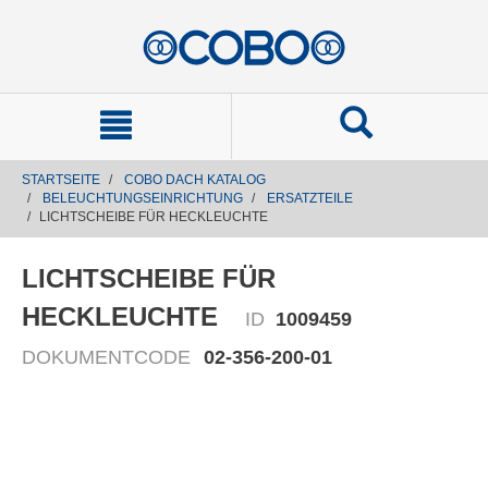
text.skipToContent
text.skipToNavigation
STARTSEITE
COBO DACH KATALOG
BELEUCHTUNGSEINRICHTUNG
ERSATZTEILE
LICHTSCHEIBE FÜR HECKLEUCHTE
LICHTSCHEIBE FÜR
HECKLEUCHTE
ID
1009459
DOKUMENTCODE
02-356-200-01