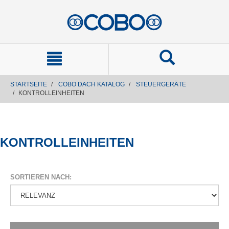
text.skipToContent
text.skipToNavigation
STARTSEITE
COBO DACH KATALOG
STEUERGERÄTE
KONTROLLEINHEITEN
KONTROLLEINHEITEN
SORTIEREN NACH: