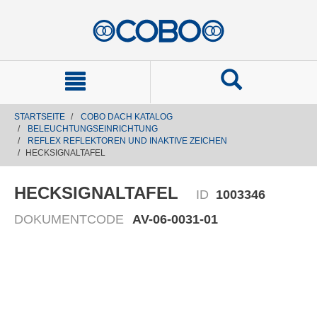
text.skipToContent
text.skipToNavigation
STARTSEITE
COBO DACH KATALOG
BELEUCHTUNGSEINRICHTUNG
REFLEX REFLEKTOREN UND INAKTIVE ZEICHEN
HECKSIGNALTAFEL
HECKSIGNALTAFEL
ID
1003346
DOKUMENTCODE
AV-06-0031-01