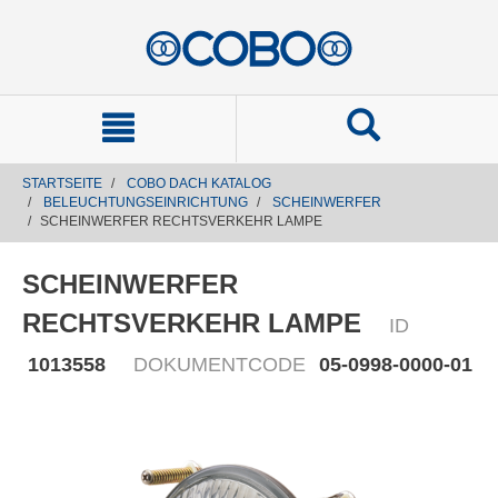
text.skipToContent
text.skipToNavigation
STARTSEITE
COBO DACH KATALOG
BELEUCHTUNGSEINRICHTUNG
SCHEINWERFER
SCHEINWERFER RECHTSVERKEHR LAMPE
SCHEINWERFER
RECHTSVERKEHR LAMPE
ID
1013558
DOKUMENTCODE
05-0998-0000-01