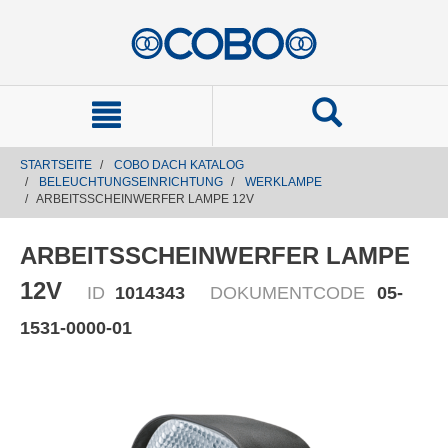
text.skipToContent
text.skipToNavigation
STARTSEITE
COBO DACH KATALOG
BELEUCHTUNGSEINRICHTUNG
WERKLAMPE
ARBEITSSCHEINWERFER LAMPE 12V
ARBEITSSCHEINWERFER LAMPE
12V
ID
1014343
DOKUMENTCODE
05-
1531-0000-01