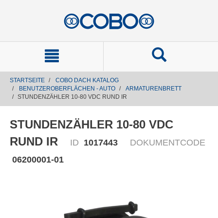
text.skipToContent
text.skipToNavigation
STARTSEITE
COBO DACH KATALOG
BENUTZEROBERFLÄCHEN - AUTO
ARMATURENBRETT
STUNDENZÄHLER 10-80 VDC RUND IR
STUNDENZÄHLER 10-80 VDC
RUND IR
ID
1017443
DOKUMENTCODE
06200001-01