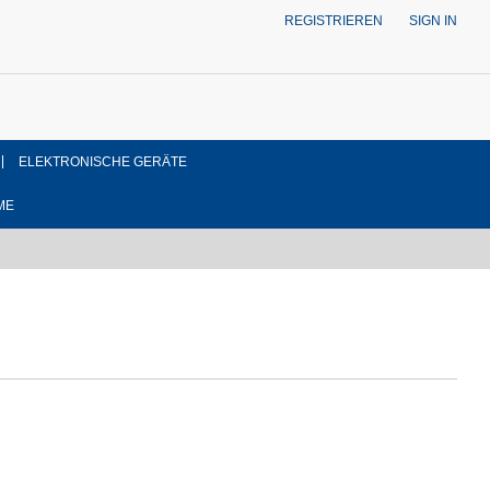
REGISTRIEREN
SIGN IN
ELEKTRONISCHE GERÄTE
ME
ung Frontalseitenansicht