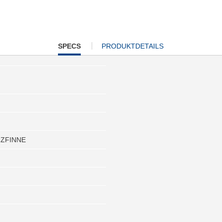
CURRENT
SPECS
PRODUKTDETAILS
TAB:
UZFINNE