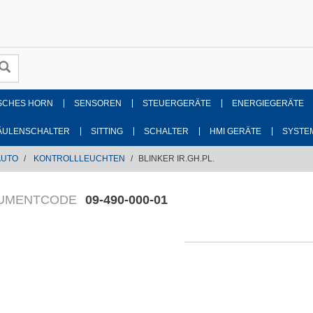
SCHES HORN
SENSOREN
STEUERGERÄTE
ENERGIEGERÄTE
ÄULENSCHALTER
SITTING
SCHALTER
HMI GERÄTE
SYSTE
AUTO
KONTROLLLEUCHTEN
BLINKER IR.GH.PL.
UMENTCODE
09-490-000-01
Zeichn