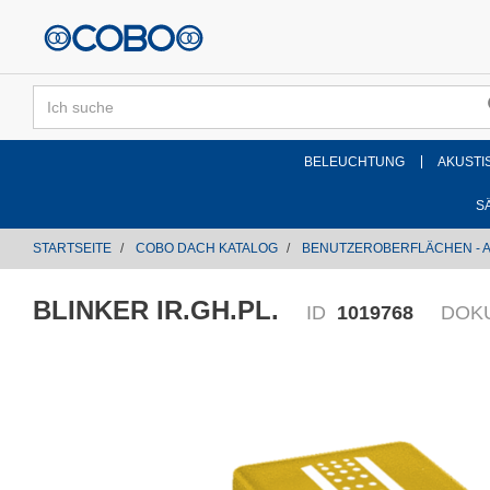
text.skipToContent
text.skipToNavigation
BELEUCHTUNG
AKUSTI
S
STARTSEITE
COBO DACH KATALOG
BENUTZEROBERFLÄCHEN - 
BLINKER IR.GH.PL.
ID
1019768
DOK