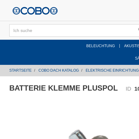
text.skipToContent
text.skipToNavigation
BELEUCHTUNG
AKUSTI
S
STARTSEITE
COBO DACH KATALOG
ELEKTRISCHE EINRICHTUN
BATTERIE KLEMME PLUSPOL
ID
1