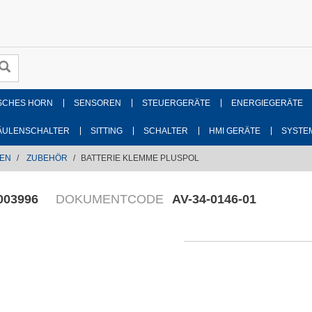
SCHES HORN
SENSOREN
STEUERGERÄTE
ENERGIEGERÄTE
ÄULENSCHALTER
SITTING
SCHALTER
HMI GERÄTE
SYSTE
GEN
ZUBEHÖR
BATTERIE KLEMME PLUSPOL
003996
DOKUMENTCODE
AV-34-0146-01