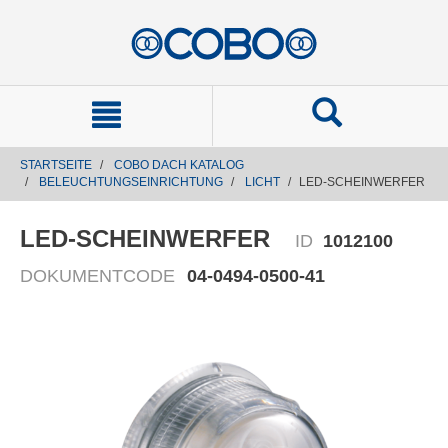
text.skipToContent
text.skipToNavigation
STARTSEITE
COBO DACH KATALOG
BELEUCHTUNGSEINRICHTUNG
LICHT
LED-SCHEINWERFER
LED-SCHEINWERFER
ID
1012100
DOKUMENTCODE
04-0494-0500-41